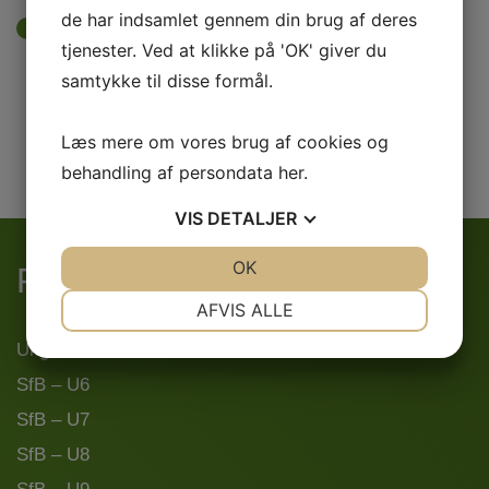
de har indsamlet gennem din brug af deres
Se billederne fra SfB’s 125-års
tjenester. Ved at klikke på 'OK' giver du
jubilæumsreception
samtykke til disse formål.
Juni 2026
Læs mere om vores brug af cookies og
behandling af persondata
her
.
VIS
DETALJER
JA
NEJ
OK
JA
NEJ
Find dit hold
NØDVENDIGE
PRÆFERENCER
AFVIS ALLE
JA
NEJ
JA
NEJ
Ungdom
MARKETING
STATISTIK
SfB – U6
SfB – U7
SfB – U8