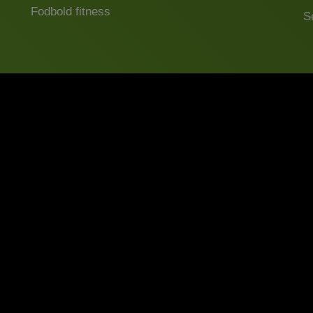
Fodbold fitness
S