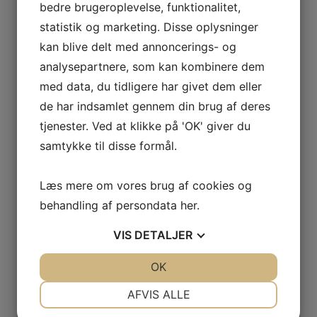
bedre brugeroplevelse, funktionalitet,
statistik og marketing. Disse oplysninger
kan blive delt med annoncerings- og
analysepartnere, som kan kombinere dem
med data, du tidligere har givet dem eller
de har indsamlet gennem din brug af deres
tjenester. Ved at klikke på 'OK' giver du
samtykke til disse formål.
Læs mere om vores brug af cookies og
behandling af persondata
her
.
VIS
DETALJER
JA
NEJ
OK
JA
NEJ
NØDVENDIGE
PRÆFERENCER
AFVIS ALLE
JA
NEJ
JA
NEJ