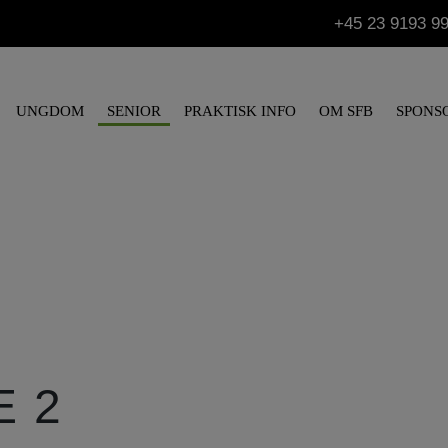
+45 23 9193 9
UNGDOM
SENIOR
PRAKTISK INFO
OM SFB
SPONS
E 2