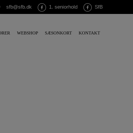
9
sfb@sfb.dk
1. seniorhold
SfB
ORER
WEBSHOP
SÆSONKORT
KONTAKT