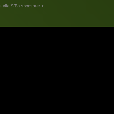
e alle SfBs sponsorer >