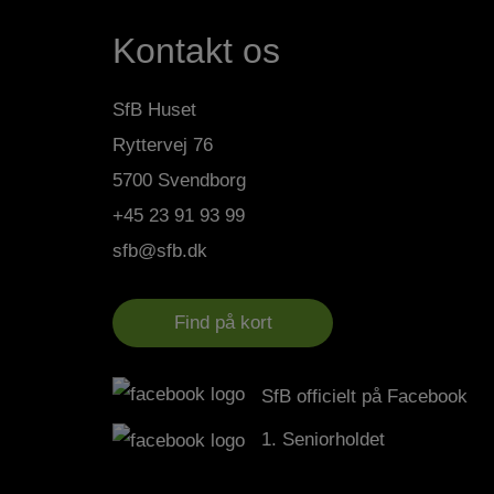
Kontakt os
SfB Huset
Ryttervej 76
5700 Svendborg
+45 23 91 93 99
sfb@sfb.dk
Find på kort
SfB officielt på Facebook
1. Seniorholdet