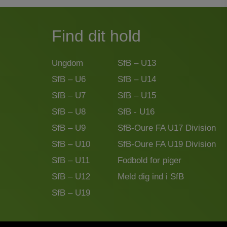
Find dit hold
Ungdom
SfB – U13
SfB – U6
SfB – U14
SfB – U7
SfB – U15
SfB – U8
SfB - U16
SfB – U9
SfB-Oure FA U17 Division
SfB – U10
SfB-Oure FA U19 Division
SfB – U11
Fodbold for piger
SfB – U12
Meld dig ind i SfB
SfB – U19