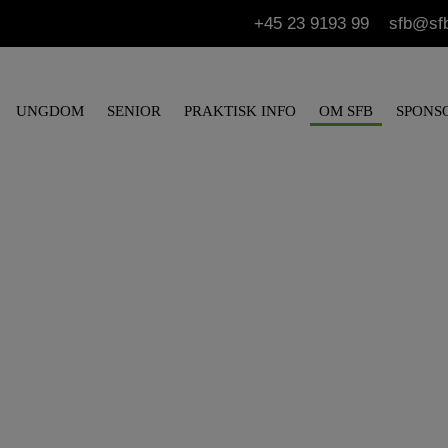
+45 23 9193 99
sfb@sf
UNGDOM
SENIOR
PRAKTISK INFO
OM SFB
SPONS