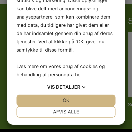
statistik og marketing. Disse oplysninger
kan blive delt med annoncerings- og
analysepartnere, som kan kombinere dem
med data, du tidligere har givet dem eller
de har indsamlet gennem din brug af deres
Senior - Danmarksserien
tjenester. Ved at klikke på 'OK' giver du
Senior Serie 1
samtykke til disse formål.
Senior Serie 2
OB 70 + 45 Kreds 11
Læs mere om vores brug af cookies og
behandling af persondata
her
.
OB 70 +38 Kreds 7
Grand Old Masters
VIS
DETALJER
+ 65 Fodbold
JA
NEJ
OK
JA
NEJ
Fodbold fitness
S
NØDVENDIGE
PRÆFERENCER
AFVIS ALLE
JA
NEJ
JA
NEJ
MARKETING
STATISTIK