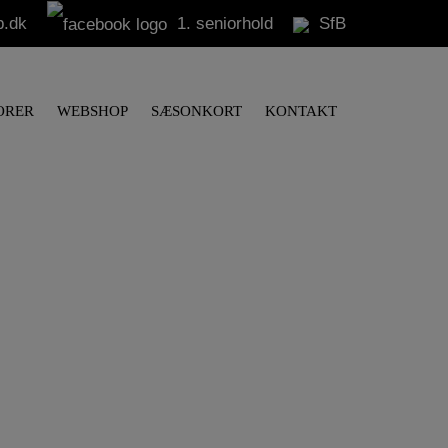
b.dk
1. seniorhold
SfB
ORER
WEBSHOP
SÆSONKORT
KONTAKT