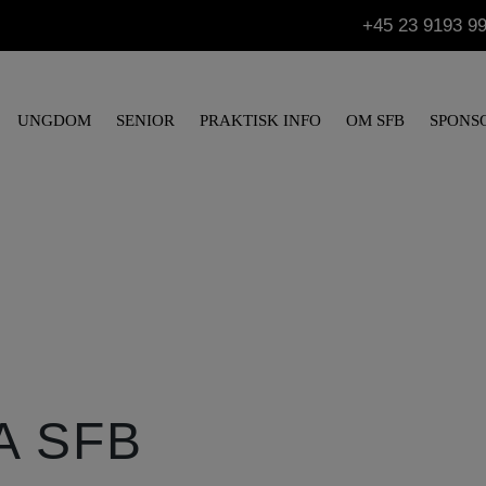
+45 23 9193 9
UNGDOM
SENIOR
PRAKTISK INFO
OM SFB
SPONS
A SFB