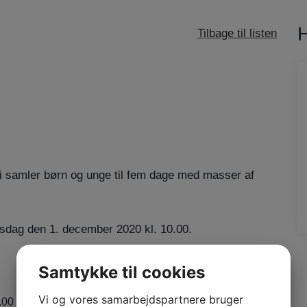
Tilbage til listen
vi samler børn og unge til fem dage med masser af
irsdag den 1. december 2020 kl. 10.00.
Samtykke til cookies
Vi og vores samarbejdspartnere bruger
.00