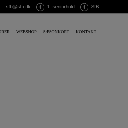
9
sfb@sfb.dk
1. seniorhold
SfB
ORER
WEBSHOP
SÆSONKORT
KONTAKT