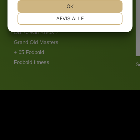
Senior Serie 1
JA
NEJ
OK
JA
NEJ
Senior Serie 2
NØDVENDIGE
PRÆFERENCER
AFVIS ALLE
OB 70 + 45 Kreds 11
JA
NEJ
JA
NEJ
OB 70 +38 Kreds 7
MARKETING
STATISTIK
Grand Old Masters
+ 65 Fodbold
Fodbold fitness
S