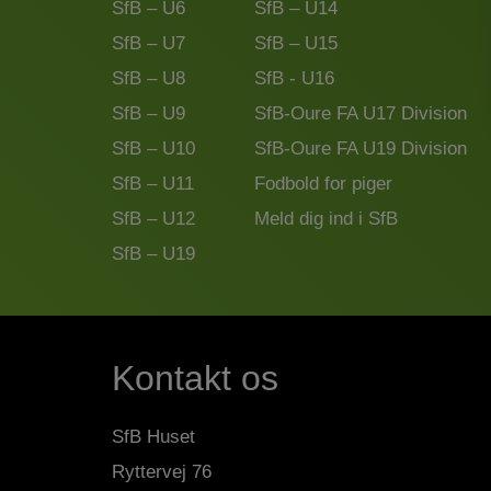
SfB – U6
SfB – U14
SfB – U7
SfB – U15
SfB – U8
SfB - U16
SfB – U9
SfB-Oure FA U17 Division
SfB – U10
SfB-Oure FA U19 Division
SfB – U11
Fodbold for piger
SfB – U12
Meld dig ind i SfB
SfB – U19
Kontakt os
SfB Huset
Ryttervej 76