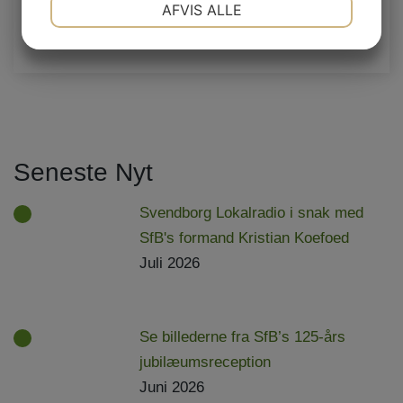
NØDVENDIGE
PRÆFERENCER
AFVIS ALLE
JA
NEJ
JA
NEJ
MARKETING
STATISTIK
Seneste Nyt
Svendborg Lokalradio i snak med
SfB's formand Kristian Koefoed
Juli 2026
Se billederne fra SfB’s 125-års
jubilæumsreception
Juni 2026