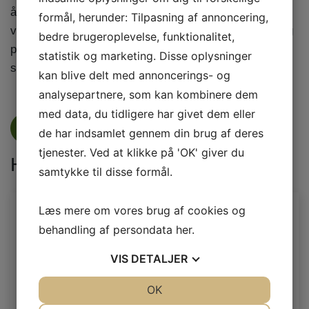
årets modtager sit navn indgraveret i vores historiske
formål, herunder: Tilpasning af annoncering,
vandrepokal. Det er et varigt bevis på deres indsats og
bedre brugeroplevelse, funktionalitet,
placerer dem for altid side om side med klubbens
statistik og marketing. Disse oplysninger
største ildsjæle.
kan blive delt med annoncerings- og
analysepartnere, som kan kombinere dem
med data, du tidligere har givet dem eller
Se nyheder
de har indsamlet gennem din brug af deres
tjenester. Ved at klikke på 'OK' giver du
Hovedsponsorer
samtykke til disse formål.
Læs mere om vores brug af cookies og
behandling af persondata
her
.
VIS
DETALJER
JA
NEJ
OK
JA
NEJ