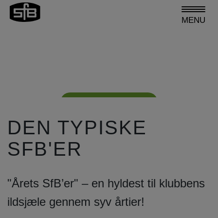
MENU
SfB
TILBAGE TIL RØDDERNE
Bliv medlem
DEN TYPISKE
SFB'ER
"Årets SfB’er" – en hyldest til klubbens
ildsjæle gennem syv årtier!