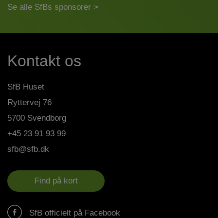
Se alle SfBs sponsorer >
Kontakt os
SfB Huset
Ryttervej 76
5700 Svendborg
+45 23 91 93 99
sfb@sfb.dk
Find på kort
SfB officielt på Facebook