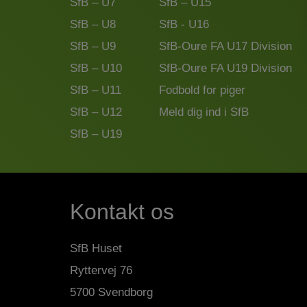
SfB – U7
SfB – U15
SfB – U8
SfB - U16
SfB – U9
SfB-Oure FA U17 Division
SfB – U10
SfB-Oure FA U19 Division
SfB – U11
Fodbold for piger
SfB – U12
Meld dig ind i SfB
SfB – U19
Kontakt os
SfB Huset
Ryttervej 76
5700 Svendborg