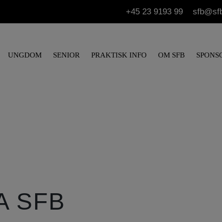
+45 23 9193 99
sfb@sf
UNGDOM
SENIOR
PRAKTISK INFO
OM SFB
SPONS
A SFB