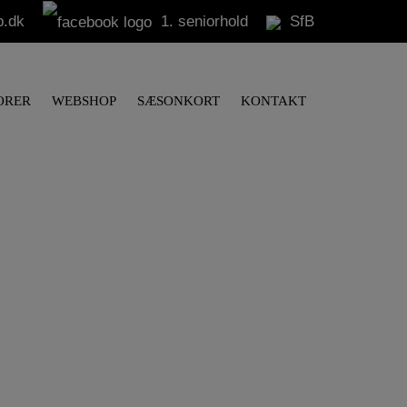
b.dk
1. seniorhold
SfB
ORER
WEBSHOP
SÆSONKORT
KONTAKT