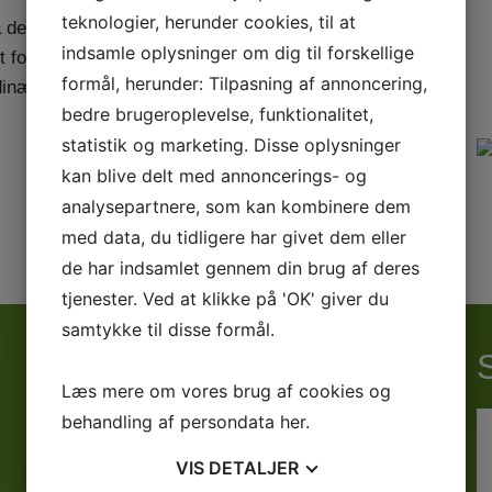
teknologier, herunder cookies, til at
da der skal være mindst 20 stemmeberettigede
indsamle oplysninger om dig til forskellige
gt formand.
formål, herunder: Tilpasning af annoncering,
dinære generalforsamling på en øl/vand.
bedre brugeroplevelse, funktionalitet,
statistik og marketing. Disse oplysninger
kan blive delt med annoncerings- og
analysepartnere, som kan kombinere dem
med data, du tidligere har givet dem eller
de har indsamlet gennem din brug af deres
tjenester. Ved at klikke på 'OK' giver du
samtykke til disse formål.
Læs mere om vores brug af cookies og
behandling af persondata
her
.
Senior - Danmarksserien
Senior Serie 1
VIS
DETALJER