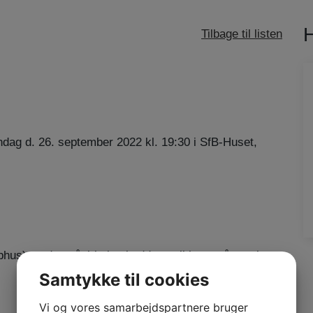
Tilbage til listen
dag d. 26. september 2022 kl. 19:30 i SfB-Huset,
bhus) og den påvirkning buddene vil have på resultat
Samtykke til cookies
Vi og vores samarbejdspartnere bruger